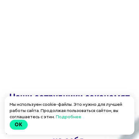
Наши сотрудники сэкономят
Мы используем cookie-файлы. Это нужно для лучшей
Ваше драгоценное время, взяв
работы сайта. Продолжая пользоваться сайтом, вы
важные этапы разработки и
соглашаетесь с этим.
Подробнее
OK
дополнения учетной политики