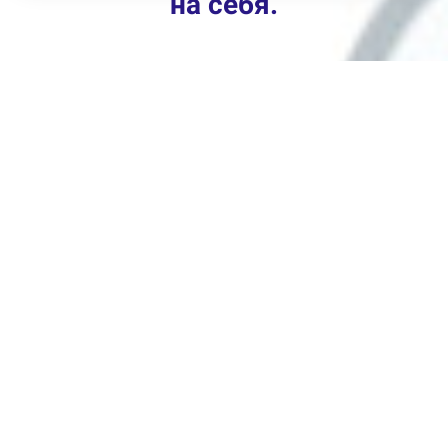
на себя.
Как сказал Мольер:
«Кто время выиграл — все
выиграл в итоге»!