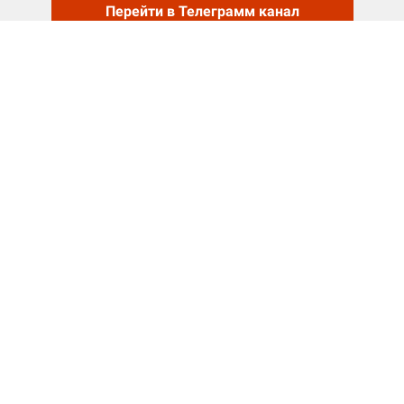
Перейти в Телеграмм канал
Ссылка на это место страницы:
#contact
О компании
«Учёт в БГУ»
Постоянный участник
профессиональных сообществ по
ГосФинансам
30-летний опыт работы
с бухгалтерами бюджетных