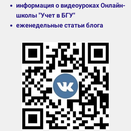
информация о видеоуроках Онлайн-
школы "Учет в БГУ"
еженедельные статьи блога